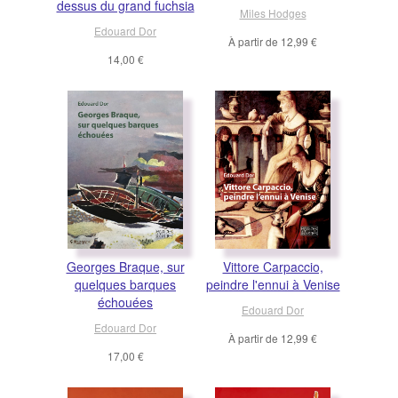
dessus du grand fuchsia
Miles Hodges
Edouard Dor
À partir de
12,99 €
14,00 €
Georges Braque, sur
Vittore Carpaccio,
quelques barques
peindre l'ennui à Venise
échouées
Edouard Dor
Edouard Dor
À partir de
12,99 €
17,00 €