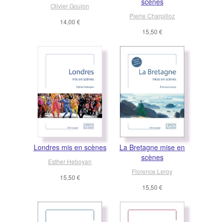
scènes
Olivier Goujon
Pierre Charpilloz
14,00 €
15,50 €
Londres mis en scènes
La Bretagne mise en
scènes
Esther Heboyan
Florence Leroy
15,50 €
15,50 €