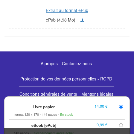
Extrait au format ePub
ePub (4,98 Mo)
A propos
Contactez-nous
Protection de vos données personnelles - RGPD
Conditions générales de vente
Mentions légales
14,00 €
Livre papier
Retours et commandes
format 120 x 170
144 pages
En stock
9,99 €
eBook [ePub]
Les éditions espaces&signes bénéficient du soutien de la
143 pages
Téléchargement après achat