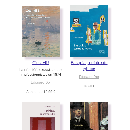
C'est vif !
Basquiat, peintre du
rythme
La première exposition des
Impressionnistes en 1874
Edouard Dor
Edouard Dor
16,50 €
À partir de
10,99 €