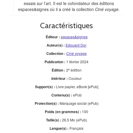
essais sur l’art. Il est le cofondateur des éditions
espaces&signes où il a créé la collection
Ciné voyage
.
Caractéristiques
Éditeur :
espaces&signes
Auteur(s) :
Edouard Dor
Collection :
Ciné voyage
Publication :
1 février 2024
e
Édition :
2
édition
Intérieur :
Couleur
Support(s) :
Livre papier, eBook [ePub]
Contenu(s) :
ePub
Protection(s) :
Marquage social (ePub)
Poids (en grammes) :
100
Taille(s) :
26,5 Mo (ePub)
Langue(s) :
Français