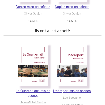
Venise mise en scènes
Naples mise en scènes
Olivier Goujon
Olivier Goujon
14,50 €
14,50 €
Ils ont aussi acheté
Le Quartier latin mis en
L'aéroport mis en scènes
scènes
Léo Soesanto
Jean-Michel Frodon
À partir de
8,99 €