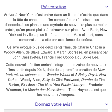
Présentation
Arriver à New York, c’est entrer dans un film qui n’existe que dans
la tête de chacun, un film composé des réminiscences
d’innombrables plans, d’une myriade de souvenirs plus ou moins
précis, qu’on prend plaisir à retrouver sur place. Avec Paris, New
York est la ville la plus filmée au monde. Mais elle est, sans
comparaison, la cité par excellence du cinéma.
Ce livre évoque plus de deux cents films, de Charlie Chaplin à
Woody Allen, de Blake Edward à Martin Scorsese, en passant par
John Cassavetes, Francis Ford Coppola ou Spike Lee.
Cette nouvelle édition enrichie intègre une dizaine de nouveaux
films sortis depuis 2016, date de la première parution de
New
York mis en scènes
, dont
Wonder Wheel
et
A Rainy Day in New
York
de Woody Allen,
Sully
de Clint Eastwood,
Dumbo
de Tim
Burton,
Ex-Libris : The New York Public Library
de Frederick
Wiseman,
Le Musée des Merveilles
de Todd Haynes, ainsi que
les nouveaux
Avengers
.
Donnez votre avis !