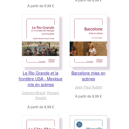
À partir de
9,99 €
Le Rio Grande et la
Barcelone mise en
frontière USA - Mexique
scènes
mis en scènes
Jean-Paul Aubert
Clément Brault
,
Romain
À partir de
8,99 €
Houeix
À partir de
8,99 €