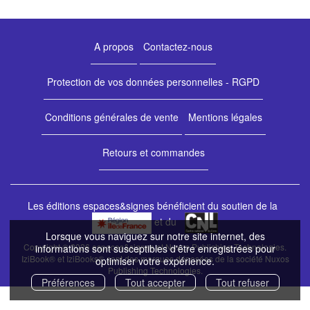
A propos
Contactez-nous
Protection de vos données personnelles - RGPD
Conditions générales de vente
Mentions légales
Retours et commandes
Les éditions espaces&signes bénéficient du soutien de la
et du
Lorsque vous naviguez sur notre site internet, des
Copyright © 2026 espaces&signes et Nuxos Publishing Technologies.
informations sont susceptibles d'être enregistrées pour
IziBook®
et
IziBooks®
sont des marques déposées de la société
Nuxos
optimiser votre expérience.
Publishing Technologies
.
Préférences
Tout accepter
Tout refuser