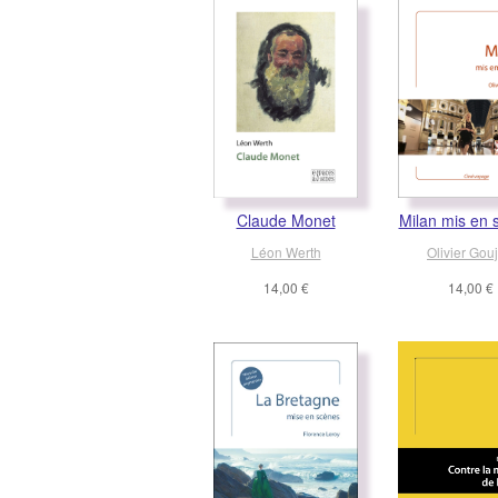
Claude Monet
Milan mis en 
Léon Werth
Olivier Gou
14,00 €
14,00 €