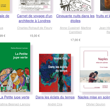
ale de
Carnet de voyage d'un
Cinquante nuits dans les
fruits e
architecte à Londres
étoiles
lus
Charles Rohault de Fleury
Anne Cussinet
,
Martine
Jean Hi
Camillieri
Re
99 €
15,00 €
17,00 €
La Petite jupe verte
Dans les éclats du temps
Naples mise en scè
atima Besnaci-Lancou
André Cira
Olivier Goujon