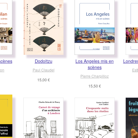
scènes
Dodoïtzu
Los Angeles mis en
Londre
scènes
jon
Paul Claudel
Est
Pierre Charpilloz
15,00 €
15,50 €