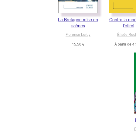
La Bretagne mise en
Contre la mor
scènes
l'effroi
Florence Leroy
Élisée Rec
15,50 €
À partir de
4,
F