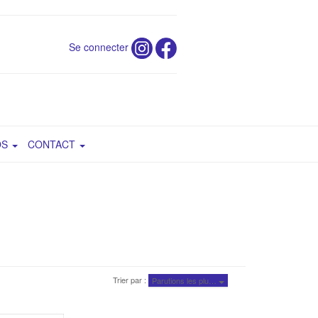
Se connecter
OS
CONTACT
Trier par :
Parutions les plu…