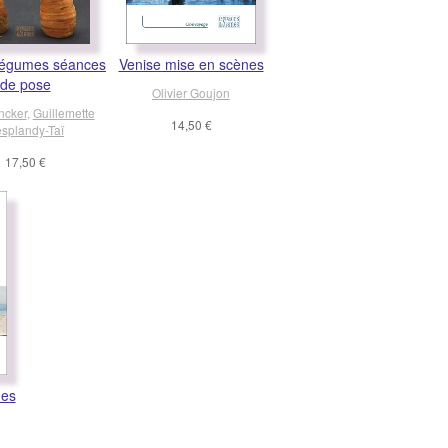
t légumes séances
Venise mise en scènes
de pose
Olivier Goujon
ncker
,
Guillemette
14,50 €
splandy-Taï
17,50 €
nes