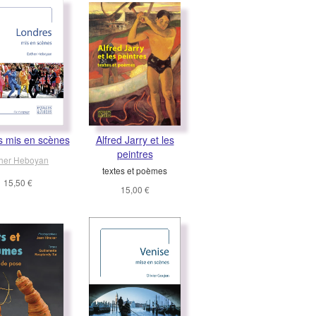
s mis en scènes
Alfred Jarry et les
peintres
her Heboyan
textes et poèmes
15,50 €
15,00 €