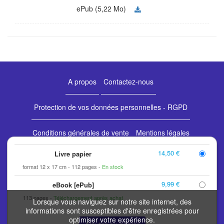
ePub (5,22 Mo)
A propos
Contactez-nous
Protection de vos données personnelles - RGPD
Conditions générales de vente
Mentions légales
14,50 €
Livre papier
Retours et commandes
format 12 x 17 cm
112 pages
En stock
9,99 €
eBook [ePub]
Les éditions espaces&signes bénéficient du soutien de la
113 pages
Téléchargement après achat
Lorsque vous naviguez sur notre site internet, des
et du
informations sont susceptibles d'être enregistrées pour
optimiser votre expérience.