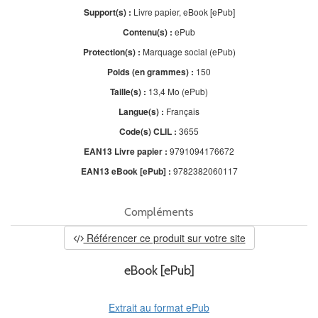
Support(s) :
Livre papier, eBook [ePub]
Contenu(s) :
ePub
Protection(s) :
Marquage social (ePub)
Poids (en grammes) :
150
Taille(s) :
13,4 Mo (ePub)
Langue(s) :
Français
Code(s) CLIL :
3655
EAN13 Livre papier :
9791094176672
EAN13 eBook [ePub] :
9782382060117
Compléments
Référencer ce produit sur votre site
eBook [ePub]
Extrait au format ePub