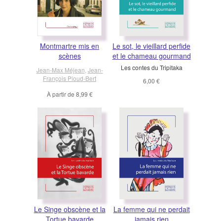
Montmartre mis en
Le sot, le vieillard perfide
scènes
et le chameau gourmand
Les contes du Tripitaka
Jean-Max Méjean
,
Jean-
François Pioud-Bert
6,00 €
À partir de
8,99 €
Le Singe obscène et la
La femme qui ne perdait
Tortue bavarde
jamais rien