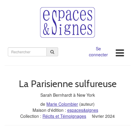
Se
Rechercher
connecter
sur
le
site
La Parisienne sulfureuse
Sarah Bernhardt à New York
de
Marie Colombier
(auteur)
Maison d'édition :
espaces&signes
Collection :
Récits et Témoignages
février 2024