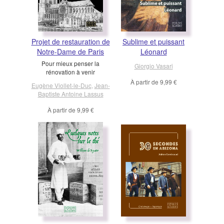
Projet de restauration de
Sublime et puissant
Notre-Dame de Paris
Léonard
Pour mieux penser la
Giorgio Vasari
rénovation à venir
À partir de
9,99 €
Eugène Viollet-le-Duc
,
Jean-
Baptiste Antoine Lassus
À partir de
9,99 €