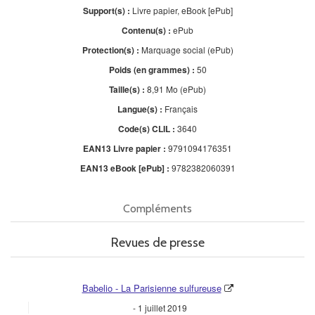
Support(s) :
Livre papier, eBook [ePub]
Contenu(s) :
ePub
Protection(s) :
Marquage social (ePub)
Poids (en grammes) :
50
Taille(s) :
8,91 Mo (ePub)
Langue(s) :
Français
Code(s) CLIL :
3640
EAN13 Livre papier :
9791094176351
EAN13 eBook [ePub] :
9782382060391
Compléments
Revues de presse
Babelio - La Parisienne sulfureuse
1 juillet 2019