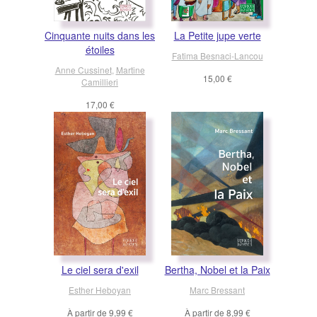
Cinquante nuits dans les
La Petite jupe verte
étoiles
Fatima Besnaci-Lancou
Anne Cussinet
,
Martine
15,00 €
Camillieri
17,00 €
Le ciel sera d'exil
Bertha, Nobel et la Paix
Esther Heboyan
Marc Bressant
À partir de
9,99 €
À partir de
8,99 €