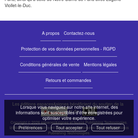
Viollet-le-Duc.
A propos
Contactez-nous
Protection de vos données personnelles - RGPD
Conditions générales de vente
Mentions légales
Retours et commandes
Les éditions espaces&signes bénéficient du soutien de la
Lorsque vous naviguez sur notre site internet, des
et du
informations sont susceptibles d'être enregistrées pour
optimiser votre expérience.
Copyright © 2026 espaces&signes et Nuxos Publishing Technologies.
Préférences
Tout accepter
Tout refuser
IziBook®
et
IziBooks®
sont des marques déposées de la société
Nuxos
Publishing Technologies
.