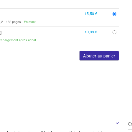
15,50 €
9,2
132 pages
En stock
10,99 €
]
échargement après achat
Ajouter au panier
C