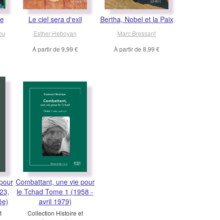
te
Le ciel sera d'exil
Bertha, Nobel et la Paix
ou
Esther Heboyan
Marc Bressant
À partir de
9,99 €
À partir de
8,99 €
pour
Combattant, une vie pour
23,
le Tchad Tome 1 (1958 -
ée)
avril 1979)
t
Collection Histoire et