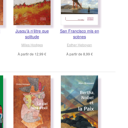
l
Jusqu'à n'être que
San Francisco mis en
solitude
scènes
Miles Hodges
Esther Heboyan
À partir de
12,99 €
À partir de
8,99 €