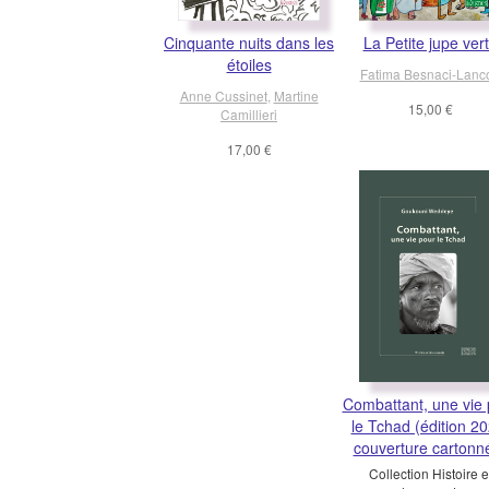
Cinquante nuits dans les
La Petite jupe ver
étoiles
Fatima Besnaci-Lanc
Anne Cussinet
,
Martine
15,00 €
Camillieri
17,00 €
Combattant, une vie 
le Tchad (édition 20
couverture cartonn
Collection Histoire e