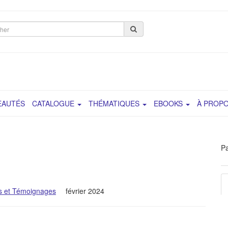
her
EAUTÉS
CATALOGUE
THÉMATIQUES
EBOOKS
À PROP
Pa
s et Témoignages
février 2024