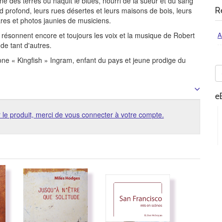
une des terres où naquit le blues, nourri de la sueur et du sang
R
ud profond, leurs rues désertes et leurs maisons de bois, leurs
res et photos jaunies de musiciens.
 résonnent encore et toujours les voix et la musique de Robert
A
de tant d'autres.
tone « Kingfish » Ingram, enfant du pays et jeune prodige du
e
 le produit, merci de vous connecter à votre compte.