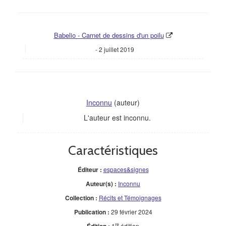
Babelio - Carnet de dessins d'un poilu
2 juillet 2019
Inconnu
(auteur)
L'auteur est inconnu.
Caractéristiques
Éditeur :
espaces&signes
Auteur(s) :
Inconnu
Collection :
Récits et Témoignages
Publication :
29 février 2024
re
Édition :
1
édition