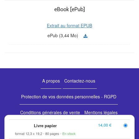
eBook [ePub]
Extrait au format EPUB
ePub (3,44 Mo)
A propos
Contactez-nous
Protection de vos données personnelles - RGPD
Conditions générales de vente
Mentions légales
14,00 €
Livre papier
Retours et commandes
format 12,3 x 19,2
80 pages
En stock