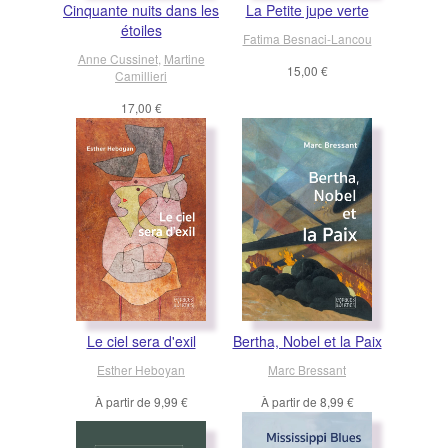
Cinquante nuits dans les
La Petite jupe verte
étoiles
Fatima Besnaci-Lancou
Anne Cussinet
,
Martine
15,00 €
Camillieri
17,00 €
Le ciel sera d'exil
Bertha, Nobel et la Paix
Esther Heboyan
Marc Bressant
À partir de
9,99 €
À partir de
8,99 €