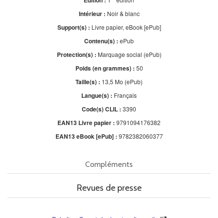
Intérieur :
Noir & blanc
Support(s) :
Livre papier, eBook [ePub]
Contenu(s) :
ePub
Protection(s) :
Marquage social (ePub)
Poids (en grammes) :
50
Taille(s) :
13,5 Mo (ePub)
Langue(s) :
Français
Code(s) CLIL :
3390
EAN13 Livre papier :
9791094176382
EAN13 eBook [ePub] :
9782382060377
Compléments
Revues de presse