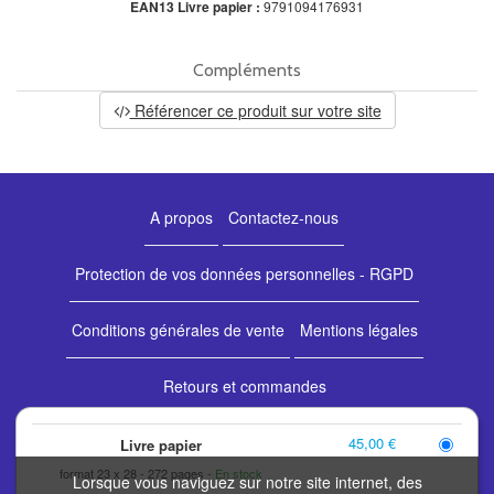
EAN13 Livre papier :
9791094176931
Compléments
Référencer ce produit sur votre site
A propos
Contactez-nous
Protection de vos données personnelles - RGPD
Conditions générales de vente
Mentions légales
Retours et commandes
45,00 €
Livre papier
Les éditions espaces&signes bénéficient du soutien de la
format 23 x 28
272 pages
En stock
Lorsque vous naviguez sur notre site internet, des