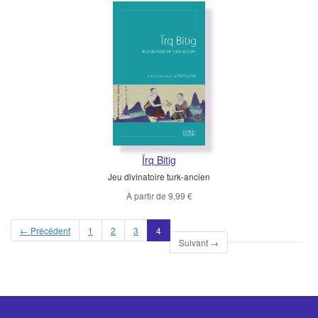
Ïrq Bitig
Jeu divinatoire turk-ancien
À partir de
9,99 €
(current)
← Précédent
1
2
3
4
Suivant →