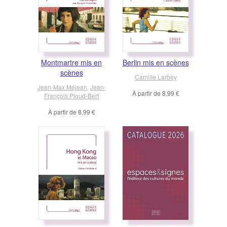
Montmartre mis en
Berlin mis en scènes
scènes
Camille Larbey
Jean-Max Méjean
,
Jean-
À partir de
8,99 €
François Pioud-Bert
À partir de
8,99 €