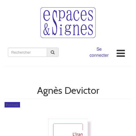
Se
Rechercher
connecter
sur
le
site
Agnès Devictor
Formats