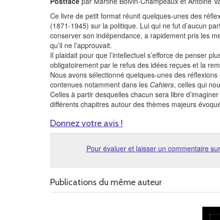
Postface
par Martine Boivin-Champeaux et Antoine Va
Ce livre de petit format réunit quelques-unes des réflex
(1871-1945) sur la politique. Lui qui ne fut d’aucun parti
conserver son indépendance, a rapidement pris les me
qu’il ne l’approuvait.
Il plaidait pour que l’intellectuel s’efforce de penser p
obligatoirement par le refus des idées reçues et la re
Nous avons sélectionné quelques-unes des réflexions écr
contenues notamment dans les
Cahiers
, celles qui no
Celles à partir desquelles chacun sera libre d’imagine
différents chapitres autour des thèmes majeurs évoqués pa
Donnez votre avis !
Pour évaluer et laisser un commentaire sur
Publications du même auteur