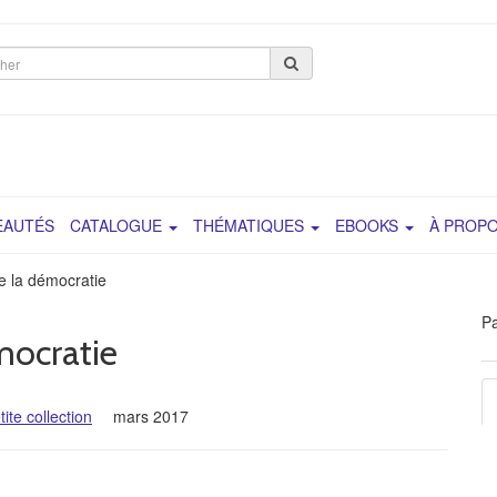
her
EAUTÉS
CATALOGUE
THÉMATIQUES
EBOOKS
À PROP
e la démocratie
Pa
mocratie
tite collection
mars 2017