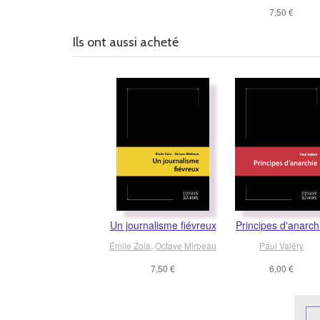
7,50 €
Ils ont aussi acheté
Un journalisme fiévreux
Principes d'anarch
Émile Zola
,
Octave Mirbeau
Paul Valéry
7,50 €
6,00 €