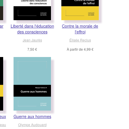
ar
Liberté dans l'éducation
Contre la morale de
des consciences
l'effroi
Jean Jaurès
Élisée Reclus
7,50 €
À partir de
4,99 €
reux
Guerre aux hommes
beau
Olympe Audouard