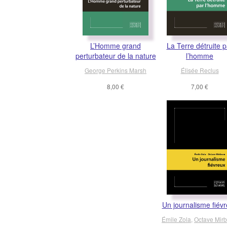
L’Homme grand
La Terre détruite p
perturbateur de la nature
l’homme
George Perkins Marsh
Élisée Reclus
8,00 €
7,00 €
Un journalisme fiév
Émile Zola
,
Octave Mir