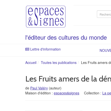
Recherc
sur
le
site
l'éditeur des cultures du monde
Lettre d'information
NOUV
Accueil
Toutes les publications
Les Fruits amers d
Les Fruits amers de la dé
de
Paul Valéry
(auteur)
Maison d'édition :
espaces&signes
Collection :
La pe