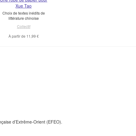
Xue Tao
Choix de textes inédits de
littérature chinoise
Collectif
À partir de
11,99 €
ançaise d’Extrême-Orient (EFEO).