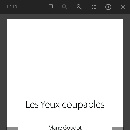
1
/
10